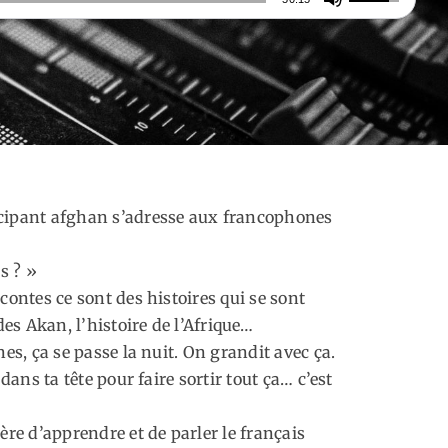
les
flèches
haut/bas
pour
augmenter
ou
diminuer
le
icipant afghan s’adresse aux francophones
volume.
s ? »
contes ce sont des histoires qui se sont
des Akan, l’histoire de l’Afrique…
es, ça se passe la nuit. On grandit avec ça.
dans ta tête pour faire sortir tout ça… c’est
ère d’apprendre et de parler le français