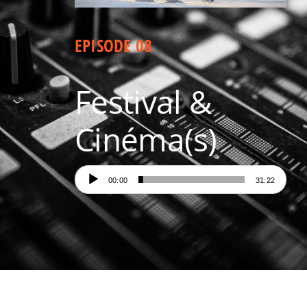
Aux quatre coins de Paris
EPISODE 08
Festival &
Cinéma(s)
Lecteur
00:00
31:22
audio