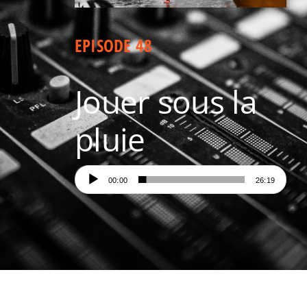
Aux quatre coins de Paris
EPISODE 48
Jouer sous la
pluie
Lecteur
00:00
26:19
audio