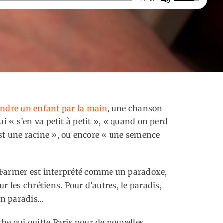
les
flèches
haut/bas
pour
augmenter
ou
diminuer
le
ndre un enfant par la main
, une chanson
volume.
qui « s’en va petit à petit », « quand on perd
’est une racine », ou encore « une semence
Farmer est interprété comme un paradoxe,
r les chrétiens. Pour d’autres, le paradis,
son paradis…
he qui quitte Paris pour de nouvelles