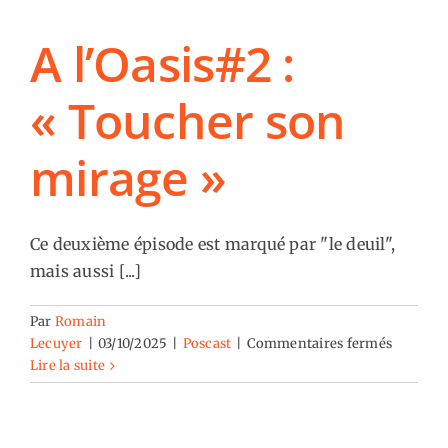
A l’Oasis#2 :
« Toucher son
mirage »
Ce deuxième épisode est marqué par "le deuil",
mais aussi [...]
Par
Romain
sur
Lecuyer
|
03/10/2025
|
Poscast
|
Commentaires fermés
A
Lire la suite
l’Oasis#
:
« Touch