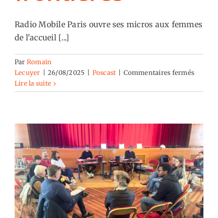
Radio Mobile Paris ouvre ses micros aux femmes
de l'accueil [...]
Par
Romain
sur
Lecuyer
|
26/08/2025
|
Poscast
|
Commentaires fermés
A
Lire la suite
l’Oasis
:
« Oasis
sans
frontiè