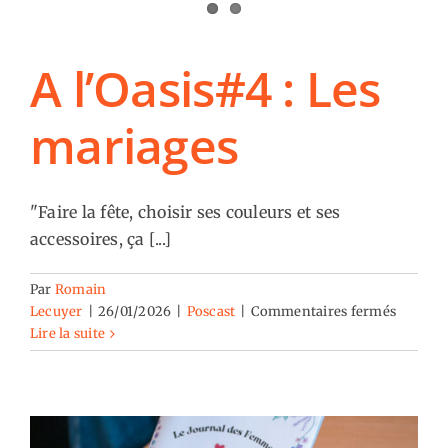
Aux quatre coins de Paris
A l’Oasis#4 : Les
mariages
"Faire la fête, choisir ses couleurs et ses
accessoires, ça [...]
Par
Romain
sur
Lecuyer
|
26/01/2026
|
Poscast
|
Commentaires fermés
A
Lire la suite
l’Oasis#
:
Les
mariage