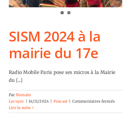
SISM 2024 à la
mairie du 17e
Radio Mobile Paris pose ses micros à la Mairie
du [...]
Par
Romain
sur
Lecuyer
|
14/11/2024
|
Poscast
|
Commentaires fermés
SISM
Lire la suite
2024
à
la