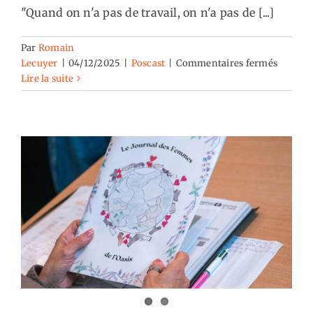
"Quand on n'a pas de travail, on n'a pas de [...]
Par
Romain
sur
Lecuyer
|
04/12/2025
|
Poscast
|
Commentaires fermés
A
Lire la suite
l’Oasis#
:
« Le
travail
c’est
la
santé »