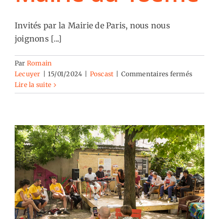
Invités par la Mairie de Paris, nous nous
joignons [...]
Par
Romain
sur
Lecuyer
|
15/01/2024
|
Poscast
|
Commentaires fermés
Forum
Lire la suite
Santé
mental
à
la
Mairie
du
18ème