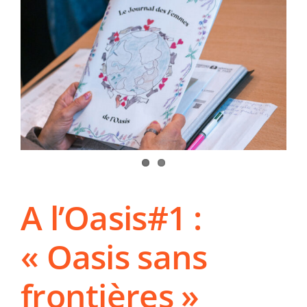
son
mirage 
A l’Oasis#1 :
« Oasis sans
frontières »